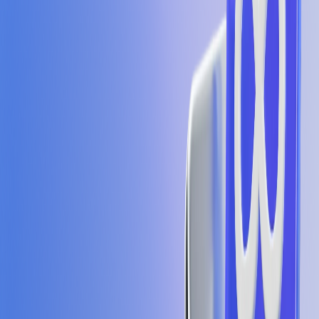
Daftar chat
MIMG
Beta
Berlangganan Pass
Jadikan MIRAI lebih
lengkap
Masuk untuk melihat chat Anda
Masuk / Daftar
25%