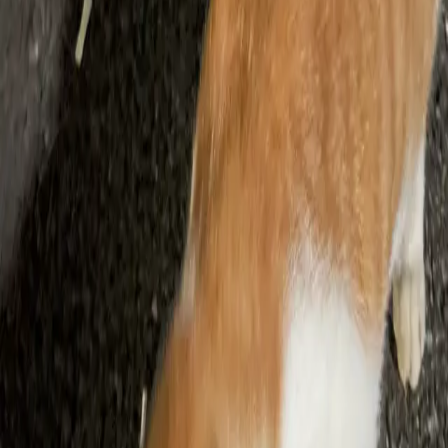
대화 목록
MIMG
베타
패스권 구독하고
미라이를 더 완벽하
게
로그인 후 대화 기록을 확인하세요
로그인 / 회원가입
25%