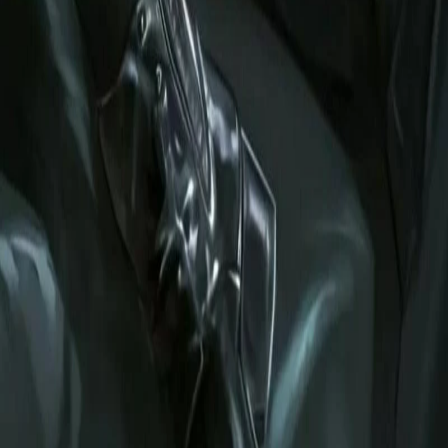
会うはずじゃなかった。大切な人になるはずもなかった。今
となっては「～するはずだった」がどういう感情だったの
か、もう思い出せない。
会うはずじゃなかった。大切な人になるはずもなかった。今
となっては「～するはずだった」がどういう感情だったの
か、もう思い出せない。
2026.03.30に登録
·
2026.07.03に更新
· CC:
best_zzinbbang
セーフ
Catgirl
Modern Fantasy
Cold
Affectionate
Vulnerable
いいね
プレイ
コメント