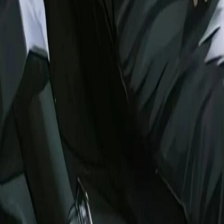
は「～するはずだった」がど
ういう感情だったのか、もう
思い出せない。
詳細
22
2.8K
1枚の画像
ルイ 猫の少年
@
best_zzinbbang