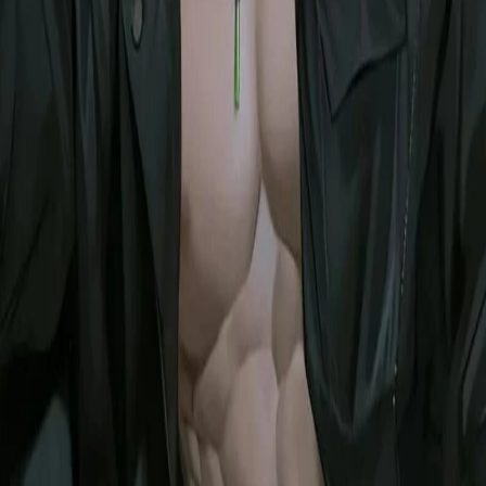
会話リスト
MIMG
ベータ
パスに登録して
MIRAIをもっと
快適に
ログインすると 会話履歴を確認できます
ログイン / 登録
25%